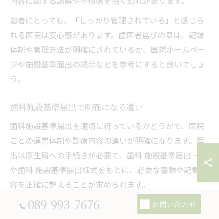
内容に関する誤解や不信感を招く恐れがあります。
患者にとっても、「しっかり管理されている」と感じら
れる医院は安心感があります。歯医者選びの際は、記録
体制や管理方法が明確にされているか、医院ホームペー
ジや施設基準届出の掲示などを参考にすると良いでしょ
う。
歯科施設基準届出で明確になる違い
歯科施設基準届出を適切に行っているかどうかで、医院
ごとの運営体制や診療内容の違いが明確になります。届
出は厚生局への手続きが必要で、歯科 施設基準届出 一覧
や歯科 施設基準届出様式をもとに、必要な書類や記載内
容を正確に整えることが求められます。
089-993-7676
届出の有無によって、診療報酬の加算や、特定の治療・
お問い合わせ
サービス提供の可否が変わる場合があります。例えば、