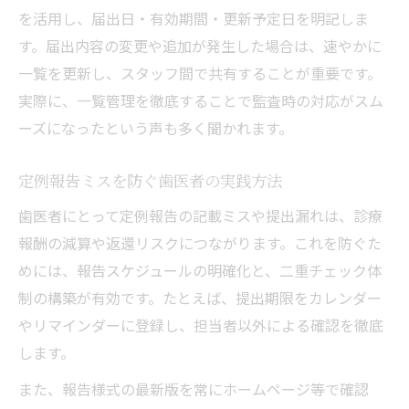
を活用し、届出日・有効期間・更新予定日を明記しま
歯医者が徹底すべき記録管理の実践例
す。届出内容の変更や追加が発生した場合は、速やかに
施設基準記録の質で変わる医院評価
一覧を更新し、スタッフ間で共有することが重要です。
厚生局への歯科届出・報告を効率化する方法
実際に、一覧管理を徹底することで監査時の対応がスム
歯医者が実践する厚生局届出効率化術
ーズになったという声も多く聞かれます。
歯科施設基準届出状況の確認ポイント
定例報告ミスを防ぐ歯医者の実践方法
歯医者の報告業務を省力化する手順
施設基準届出様式の効率的な活用方法
歯医者にとって定例報告の記載ミスや提出漏れは、診療
報酬の減算や返還リスクにつながります。これを防ぐた
歯医者のためのオンライン報告最適化法
めには、報告スケジュールの明確化と、二重チェック体
制の構築が有効です。たとえば、提出期限をカレンダー
やリマインダーに登録し、担当者以外による確認を徹底
します。
また、報告様式の最新版を常にホームページ等で確認