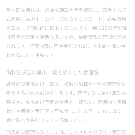
施設基準記録の見落としを防ぐチェック法
基本的な流れは、必要な施設基準を確認し、該当する様
歯科ホームページ活用で基準を正確に伝え
式を厚生局のホームページからダウンロード、必要事項
る
を記入して期限内に提出することです。特に2025年以降
記録管理に役立つ歯医者の実践ポイント解説
は基準の改定や更新も多いため、最新情報の確認が求め
歯医者が実践する記録管理の工夫とは
られます。記載内容に不明点があれば、厚生局へ問い合
歯科定例報告の記録精度向上テクニック
わせることも重要です。
歯医者に役立つ施設基準記録の管理術
歯科施設基準届出一覧を活かした管理術
記録漏れを防ぐ歯医者のチェックリスト活
用
歯科施設基準届出一覧は、複数の加算や体制の管理を効
歯科施設基準届出様式の記録事例を紹介
率化するための必須ツールです。医院ごとに届出済みの
基準や、今後届出予定の項目を一覧化し、定期的な更新
やばい歯医者と差がつく記録管理の秘訣とは
状況や期限を管理表で可視化しましょう。これにより、
やばい歯医者を避ける記録管理の基準
届出漏れや失効リスクを低減できます。
歯医者の記録体制で生まれる信頼性の差
代表的な管理方法としては、エクセルやクラウド管理表
歯科施設基準届出で明確になる違い