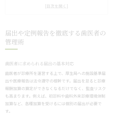
定例報告ミスを防ぐ歯医者の実践方法
歯医者のための施設基準届出様式整理術
歯科施設基準届出状況を把握するコツ
医療報告体制の整備が信頼を高める理由
届出や定例報告を徹底する歯医者の
歯医者の医療報告体制が信頼を築く要素
管理術
歯科施設基準と報告体制の関係性を解説
歯医者で医療報告を強化する取り組み例
歯医者に求められる届出の基本対応
施設基準届出がもたらす信頼性向上効果
歯科定例報告の透明性向上のポイント
歯医者が診療所を運営する上で、厚生局への施設基準届
出や医療報告は法令遵守の根幹です。届出を怠ると診療
歯医者で押さえたい施設基準記録のコツ
報酬加算の算定ができなくなるだけでなく、監査リスク
歯医者に必須の施設基準記録管理の基本
も高まります。例えば、初診料や歯科外来診療環境体制
歯科施設基準届出書き方の実践ポイント
加算など、各種加算を受けるには個別の届出が必要で
歯医者の施設基準一覧を活用する方法
す。