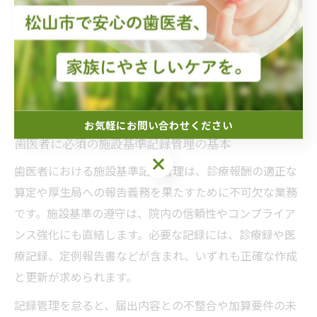
歯医者で押さえたい施設基準記録の
コツ
お気軽にお問い合わせください
歯医者に必須の施設基準記録管理の基本
お気軽にお問い合わせください
歯医者における施設基準記録管理は、診療報酬の適正な
算定や厚生局への報告義務を果たすために不可欠な業務
です。施設基準の遵守は、院内の信頼性やコンプライア
ンス強化にも直結します。必要な記録には、診療録や医
療記録、定例報告書などが含まれ、いずれも正確な作成
と更新が求められます。
記録管理を怠ると、届出内容との不整合や加算要件の未