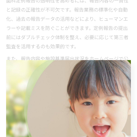
歯科定例報告の透明性を高めるには、報告内容の一貫性
と記録の正確性が不可欠です。報告業務の標準化や自動
化、過去の報告データの活用などにより、ヒューマンエ
ラーや記載ミスを防ぐことができます。定例報告の提出
前にはダブルチェック体制を整え、必要に応じて第三者
監査を活用するのも効果的です。
また、報告内容や施設基準届出状況をホームページで公
開することで、患者や関係機関に対して透明性を示すこ
とができます。患者から「どのような基準で運営されて
いるのか分かり安心できる」といった声も寄せられてお
り、情報公開は信頼向上のポイントの一つです。
一方で、個人情報の管理やプライバシー保護には十分な
配慮が必要です。情報公開の範囲や方法を明確にし、ス
タッフ全員で運用ルールを共有することがトラブル防止
の鍵となります。