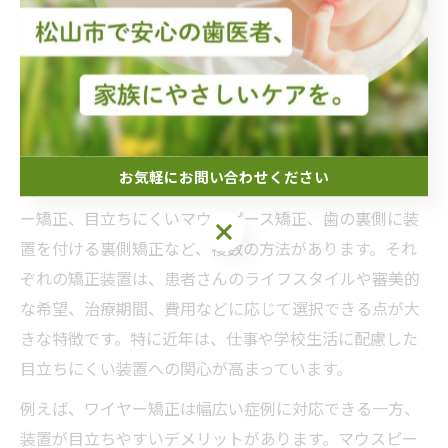
自分に合う矯正法は？生活への影響
も紹介
歯医者で選べる矯正治療とライフスタイルの相性
お気軽にお問い合わせください
歯医者で受けられる矯正治療には、従来からあるワイヤ
ー矯正、目立ちにくいマウスピース矯正、歯の裏側に装
お気軽にお問い合わせください
置を付ける裏側矯正など、複数の方法があります。それ
ぞれの矯正装置は、患者さんのライフスタイルや審美的
な希望、治療期間、費用などに応じて選択できる点が大
きな特徴です。特に近年は、仕事や学校生活に配慮した
目立ちにくい装置への関心が高まっています。
例えば、ワイヤー矯正は幅広い症例に対応できる一方、
装置が目立ちやすいデメリットがあります。マウスピー