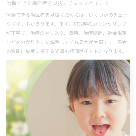
信頼できる歯医者を見抜くチェックポイント
信頼できる歯医者を見抜くためには、いくつかのチェッ
クポイントがあります。まず、初診時のカウンセリング
が丁寧で、治療法やリスク、費用、治療期間、返金規定
などを分かりやすく説明してくれるかが大事です。患者
の質問に誠実に答える姿勢も評価ポイントとなります。
また、矯正歯科治療の症例数や専門医の在籍、院内の衛
生管理体制、治療後のアフターケア体制なども重要で
す。
契約書や同意書の内容も必ず確認し、不明点や不安があ
れば納得できるまで相談しましょう。こうしたチェック
を怠らないことで、安心して理想の歯並びを目指すこと
ができます。