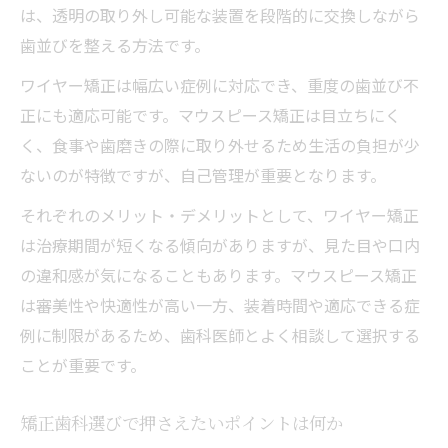
歯科矯正の中断と返金の実例と対策
は、透明の取り外し可能な装置を段階的に交換しながら
ワイヤー矯正とマウスピースの違いに注目
歯並びを整える方法です。
ワイヤー矯正とマウスピースの基本的な違
ワイヤー矯正は幅広い症例に対応でき、重度の歯並び不
い
正にも適応可能です。マウスピース矯正は目立ちにく
歯医者で人気の矯正法を比較するメリット
く、食事や歯磨きの際に取り外せるため生活の負担が少
ないのが特徴ですが、自己管理が重要となります。
見た目や通院回数に差が出る矯正治療の特
徴
それぞれのメリット・デメリットとして、ワイヤー矯正
痛みや違和感が少ない矯正法を選ぶには
は治療期間が短くなる傾向がありますが、見た目や口内
ワイヤー矯正の流れとマウスピースの簡便
の違和感が気になることもあります。マウスピース矯正
さ
は審美性や快適性が高い一方、装着時間や適応できる症
例に制限があるため、歯科医師とよく相談して選択する
矯正治療の費用と契約の注意点を知る
ことが重要です。
歯医者で矯正治療を始める費用の目安
矯正歯科の費用体系と分割払いの注意点
矯正歯科選びで押さえたいポイントは何か
契約前に確認したい返金やキャンセル条件