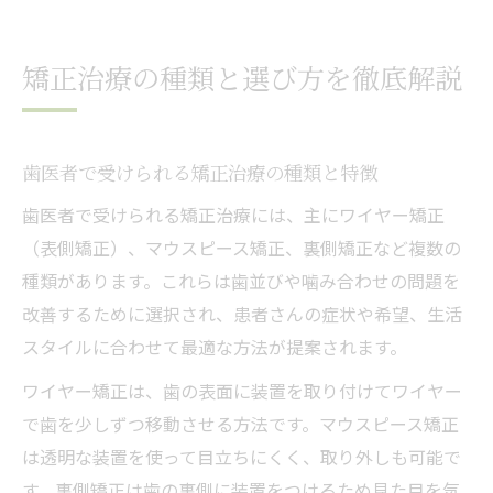
歯医者での矯正治療、失敗しない選び方と
は
矯正治療の種類と選び方を徹底解説
矯正治療の流れと事前に知るべき注意点
歯医者選びで迷わない矯正治療比較
矯正歯科の選び方と失敗しない比較方法
歯医者で受けられる矯正治療の種類と特徴
歯列矯正で後悔しないための医院選びの基
歯医者で受けられる矯正治療には、主にワイヤー矯正
準
（表側矯正）、マウスピース矯正、裏側矯正など複数の
矯正治療の種類別にみる歯医者の特徴
種類があります。これらは歯並びや噛み合わせの問題を
口コミや体験談から分かる歯医者の違い
改善するために選択され、患者さんの症状や希望、生活
スタイルに合わせて最適な方法が提案されます。
信頼できる歯医者を見抜くチェックポイン
ト
ワイヤー矯正は、歯の表面に装置を取り付けてワイヤー
自分に合う矯正法は？生活への影響も紹介
で歯を少しずつ移動させる方法です。マウスピース矯正
は透明な装置を使って目立ちにくく、取り外しも可能で
歯医者で選べる矯正治療とライフスタイル
す。裏側矯正は歯の裏側に装置をつけるため見た目を気
の相性