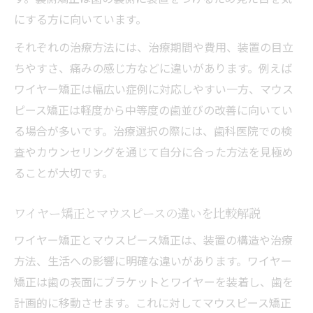
にする方に向いています。
ワイヤーとマウスピース矯正の生活への影
響
それぞれの治療方法には、治療期間や費用、装置の目立
矯正治療中の会話や食事への影響とは
ちやすさ、痛みの感じ方などに違いがあります。例えば
ワイヤー矯正は幅広い症例に対応しやすい一方、マウス
大人の歯列矯正で気になる日常生活の変化
ピース矯正は軽度から中等度の歯並びの改善に向いてい
歯医者で相談できる矯正治療のメリットと
る場合が多いです。治療選択の際には、歯科医院での検
注意点
査やカウンセリングを通じて自分に合った方法を見極め
途中でやめたくなった時の返金ポイント
ることが大切です。
歯医者での矯正治療中断時の返金ルールを
解説
ワイヤー矯正とマウスピースの違いを比較解説
歯科矯正を途中でやめる際の注意点とは
ワイヤー矯正とマウスピース矯正は、装置の構造や治療
返金トラブルを防ぐための事前確認ポイン
方法、生活への影響に明確な違いがあります。ワイヤー
ト
矯正は歯の表面にブラケットとワイヤーを装着し、歯を
矯正治療契約で見落としやすい解約条件
計画的に移動させます。これに対してマウスピース矯正