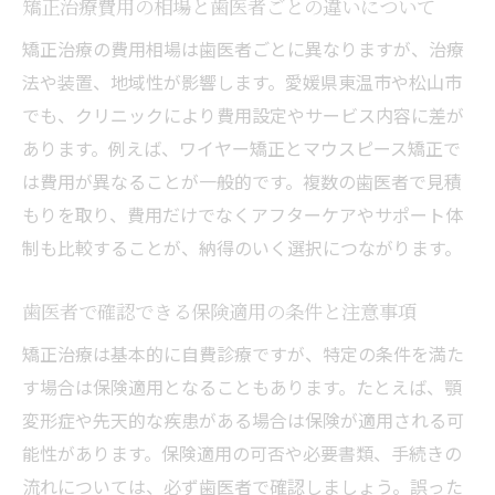
矯正治療費用の相場と歯医者ごとの違いについて
リット
矯正治療の費用相場は歯医者ごとに異なりますが、治療
保険適用が可能な矯正治療の条件とは何か
法や装置、地域性が影響します。愛媛県東温市や松山市
歯医者が説明する矯正治療の保険適用条件
でも、クリニックにより費用設定やサービス内容に差が
医療的必要性がある場合の保険適用を歯医
あります。例えば、ワイヤー矯正とマウスピース矯正で
者で確認
は費用が異なることが一般的です。複数の歯医者で見積
歯医者で診断される保険適用となる矯正治
もりを取り、費用だけでなくアフターケアやサポート体
療例
制も比較することが、納得のいく選択につながります。
矯正治療の保険適用条件と申請手順を歯医
歯医者で確認できる保険適用の条件と注意事項
者に聞く
矯正治療は基本的に自費診療ですが、特定の条件を満た
歯医者が教える保険適用の可否判断ポイン
す場合は保険適用となることもあります。たとえば、顎
ト
変形症や先天的な疾患がある場合は保険が適用される可
保険適用可能な矯正治療を歯医者に相談す
能性があります。保険適用の可否や必要書類、手続きの
るコツ
流れについては、必ず歯医者で確認しましょう。誤った