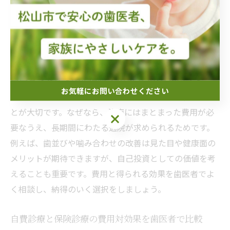
費用対効果で考える歯医者の矯正治
療
歯医者で受ける矯正治療の費用対効果を見極める
お気軽にお問い合わせください
矯正治療を受ける際、費用対効果をしっかり見極めるこ
とが大切です。なぜなら、治療にはまとまった費用が必
お気軽にお問い合わせください
要なうえ、長期間にわたる通院が求められるためです。
例えば、歯並びや噛み合わせの改善は見た目や健康面の
メリットが期待できますが、自己投資としての価値を考
えることも重要です。費用と得られる効果を歯医者でよ
く相談し、納得のいく選択をしましょう。
自費診療と保険診療の費用対効果を歯医者で比較