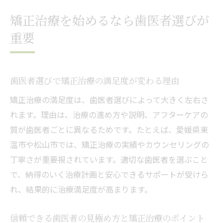
とは
矯正治療を始めるなら歯医者選びが
矯正治療に強い歯医者の特徴と選び方のコ
重要
ツ
歯医者の実績やカウンセリングの重要性を
チェック
歯医者選びで矯正治療の満足度が変わる理由
矯正治療を始める前に歯医者に相談すべき
矯正治療の満足度は、歯医者選びによって大きく左右さ
内容
れます。理由は、治療の進め方や説明、アフターケアの
歯医者でわかる矯正費用と保険の関係
質が歯医者ごとに異なるためです。たとえば、愛媛県東
歯医者で提示される矯正治療費の内訳と注
温市や松山市では、矯正治療の実績やカウンセリングの
意点
丁寧さが重要視されています。適切な歯医者を選ぶこと
矯正治療費用の相場と歯医者ごとの違いに
で、納得のいく治療計画と安心できるサポートが受けら
ついて
れ、結果的に治療満足度が高まります。
歯医者で確認できる保険適用の条件と注意
事項
信頼できる歯医者の見極め方と矯正治療のポイント