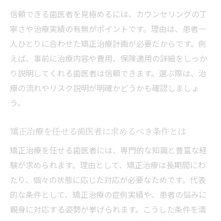
矯正治療の保険適用有無を歯医者で確かめ
信頼できる歯医者を見極めるには、カウンセリングの丁
る方法
寧さや治療実績の有無がポイントです。理由は、患者一
費用と保険の関係を歯医者に相談するメリ
人ひとりに合わせた矯正治療計画が必要だからです。例
ット
えば、事前に治療内容や費用、保険適用の詳細をしっか
矯正治療費の見積もりを歯医者で取る際の
り説明してくれる歯医者は信頼できます。選ぶ際は、治
ポイント
療の流れやリスク説明が明確かどうかも確認しましょ
う。
子どもの矯正治療に適した時期と方法を解説
歯医者で相談できる子どもの矯正治療の開
矯正治療を任せる歯医者に求めるべき条件とは
始時期
矯正治療を任せる歯医者には、専門的な知識と豊富な経
子どもの成長に合わせた矯正方法を歯医者
験が求められます。理由として、矯正治療は長期間にわ
が提案
たり、個々の状態に応じた対応が必要なためです。代表
子ども向け矯正治療の費用や通院頻度を歯
的な条件として、矯正治療の症例実績や、患者の悩みに
医者に聞く
親身に対応する姿勢が挙げられます。こうした条件を満
歯医者が勧める子ども用矯正装置の特徴と