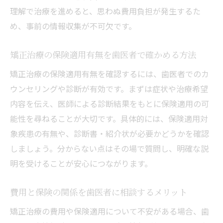
納得できる矯正治療のための歯医者選びのコツ
理解で治療を進めると、思わぬ費用負担が発生するた
信頼できる歯医者を選ぶための矯正治療相
め、事前の情報収集が不可欠です。
談法
歯医者のカウンセリングで確認すべき矯正
矯正治療の保険適用有無を歯医者で確かめる方法
治療内容
矯正治療の保険適用有無を確認するには、歯医者でのカ
納得して矯正治療を受けるための歯医者比
ウンセリングや診断が有効です。まずは症状や治療希望
較ポイント
内容を伝え、医師による診断結果をもとに保険適用の可
矯正治療経験のある歯医者を選ぶ際の注意
能性を尋ねることが大切です。具体的には、保険適用対
点
象疾患の有無や、診断書・紹介状が必要かどうかを確認
歯医者選びが矯正治療の安心感を高める理
しましょう。分からない点はその場で質問し、明確な説
由
明を受けることが安心につながります。
希望や悩みを歯医者にしっかり伝える相談
費用と保険の関係を歯医者に相談するメリット
のコツ
矯正治療の費用や保険適用について不安がある場合、歯