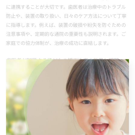
に連携することが大切です。歯医者は治療中のトラブル
防止や、装置の取り扱い、日々のケア方法について丁寧
に指導します。例えば、装置の破損や紛失を防ぐための
注意事項や、定期的な通院の重要性も説明されます。ご
家庭での協力体制が、治療の成功に直結します。
歯医者が解説する子どもの矯正治療の効果と期間
矯正治療の効果は、歯並びの美しさだけでなく、噛み合
わせや発音、口腔衛生の向上にもつながります。歯医者
が個別に治療計画を立て、期間や期待できる成果を明確
に説明します。治療期間は成長や歯の動き方により異な
りますが、段階ごとの進捗を確認しながら進めること
で、着実な改善が期待できます。