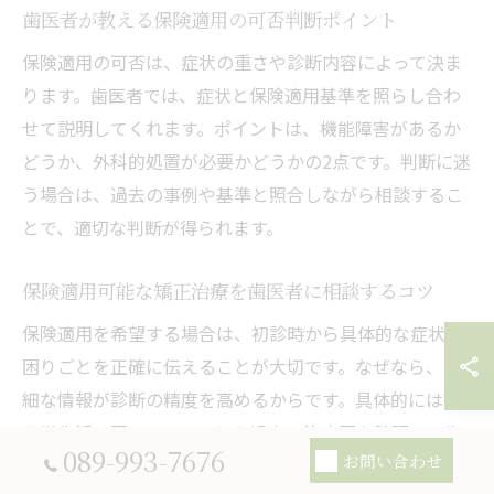
歯医者が教える保険適用の可否判断ポイント
保険適用の可否は、症状の重さや診断内容によって決ま
ります。歯医者では、症状と保険適用基準を照らし合わ
せて説明してくれます。ポイントは、機能障害があるか
どうか、外科的処置が必要かどうかの2点です。判断に迷
う場合は、過去の事例や基準と照合しながら相談するこ
とで、適切な判断が得られます。
保険適用可能な矯正治療を歯医者に相談するコツ
保険適用を希望する場合は、初診時から具体的な症状や
困りごとを正確に伝えることが大切です。なぜなら、詳
細な情報が診断の精度を高めるからです。具体的には、
日常生活で困っていることや過去の治療歴を整理し、歯
089-993-7676
お問い合わせ
医者にメモとして提出する方法が効果的です。こうした