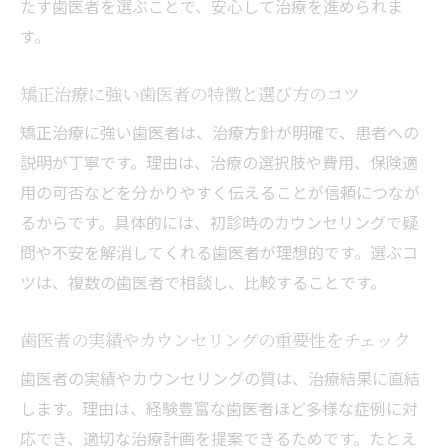
たす歯医者を選ぶことで、安心して治療を進められま
選び方
す。
子どもの矯正治療を歯医者と進める際の注
意点
矯正治療に強い歯医者の特徴と選び方のコツ
歯医者が解説する子どもの矯正治療の効果
矯正治療に強い歯医者は、治療方針が明確で、患者への
と期間
説明が丁寧です。理由は、治療の選択肢や費用、保険適
費用対効果で考える歯医者の矯正治療
用の可否などを分かりやすく伝えることが信頼につなが
歯医者で受ける矯正治療の費用対効果を見
るからです。具体的には、初診時のカウンセリングで疑
極める
問や不安を解消してくれる歯医者が理想的です。選ぶコ
自費診療と保険診療の費用対効果を歯医者
ツは、複数の歯医者で相談し、比較することです。
で比較
歯医者の実績やカウンセリングの重要性をチェック
歯医者選びが矯正治療の満足度を左右する
理由
歯医者の実績やカウンセリングの質は、治療結果に直結
費用だけでなく治療後の満足感も歯医者に
します。理由は、経験豊富な歯医者ほど多様な症例に対
相談
応でき、適切な治療計画を提案できるためです。たとえ