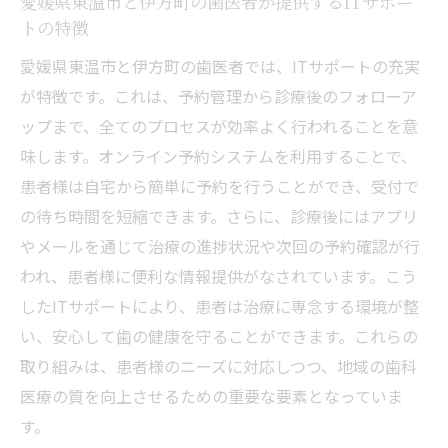
愛媛県東温市と伊方町の歯医者が提供するITサポー
医療ITが地域医療に与える影響とは
トの特徴
地域住民に支持される歯医者の選び方
愛媛県東温市と伊方町の歯医者では、ITサポートの充実
医療ITを活用したコミュニティケアの重要
が特徴です。これは、予約管理から診療後のフォローア
性
ップまで、全てのプロセスが効率よく行われることを意
地域の健康を支える歯医者の役割
味します。オンライン予約システムを利用することで、
愛媛県東温市と伊方町における地域貢献活
患者様は自宅から簡単に予約を行うことができ、受付で
動
の待ち時間を短縮できます。さらに、診療後にはアプリ
歯医者での医療IT活用がもたらす利点愛媛県東
やメールを通じて治療の進捗状況や次回の予約確認が行
温市と伊方町での体験談
われ、患者様に便利な情報提供がなされています。こう
患者が語る医療IT導入のメリット
したITサポートにより、患者は治療に専念する環境が整
い、安心して歯の健康を守ることができます。これらの
愛媛県東温市と伊方町の実際の体験談から
取り組みは、患者様のニーズに対応しつつ、地域の歯科
見るITの効果
医療の質を向上させるための重要な要素となっていま
患者からのフィードバックによるサービス
す。
改善