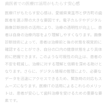
歯医者での医療IT活用がもたらす安心感
ITの革新と未来
医療ITがもたらす安心感は、愛媛県東温市と伊方町の歯
医療ITによる革新がもたらす未来の歯科治
医者を選ぶ際の大きな要因です。電子カルテやデジタル
療
画像診断技術の活用により、治療の透明性が向上し、患
愛媛県東温市と伊方町の歯医者が描く未来
者は自身の治療内容をより理解しやすくなります。画像
像
診断技術によって、患者は治療前と後の状態を視覚的に
歯科医療の現場で進行中の最新プロジェク
確認することができ、自分の口内の健康状態をより具体
ト
的に把握できます。このような可視性の向上は、患者の
技術革新と患者ケアの両立を目指して
不安を軽減し、治療に対する理解と信頼を深める助けと
未来の医療を見据えたIT戦略
なります。さらに、デジタル情報の管理により、必要な
データを迅速にアクセスできるため、緊急時の対応もス
愛媛県東温市と伊方町における次世代の歯
ムーズになります。医療ITの活用によるこれらのメリッ
科医療
トは、患者が安心して歯科治療を受けるための重要な要
素です。