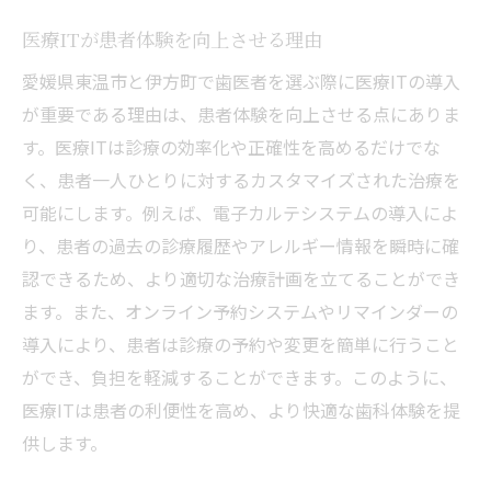
体験談から学ぶ歯医者選びのポイント
医療ITが患者体験を向上させる理由
医療ITがもたらす安心と信頼の治療体験
愛媛県東温市と伊方町で歯医者を選ぶ際に医療ITの導入
愛媛県東温市と伊方町での成功事例
が重要である理由は、患者体験を向上させる点にありま
医療ITが変える歯医者の診療スタイル愛媛県東
す。医療ITは診療の効率化や正確性を高めるだけでな
温市と伊方町での実情
く、患者一人ひとりに対するカスタマイズされた治療を
愛媛県東温市と伊方町の歯医者で進化する
可能にします。例えば、電子カルテシステムの導入によ
診療プロセス
り、患者の過去の診療履歴やアレルギー情報を瞬時に確
医療ITが可能にする新しい診療スタイルと
認できるため、より適切な治療計画を立てることができ
は
ます。また、オンライン予約システムやリマインダーの
診療の効率化と患者満足度の向上
導入により、患者は診療の予約や変更を簡単に行うこと
ができ、負担を軽減することができます。このように、
IT活用による診療の透明性と説明責任
医療ITは患者の利便性を高め、より快適な歯科体験を提
地域における診療スタイルの変化
供します。
愛媛県東温市と伊方町でのIT診療の未来
愛媛県東温市と伊方町の歯医者が提供する医療