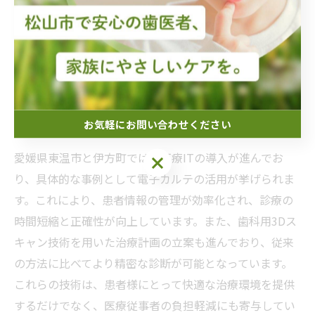
医療ITで進化する歯科治療愛媛県東
温市と伊方町の実例
お気軽にお問い合わせください
愛媛県東温市と伊方町におけるIT活用の具体的事例
愛媛県東温市と伊方町では、医療ITの導入が進んでお
お気軽にお問い合わせください
り、具体的な事例として電子カルテの活用が挙げられま
す。これにより、患者情報の管理が効率化され、診療の
時間短縮と正確性が向上しています。また、歯科用3Dス
キャン技術を用いた治療計画の立案も進んでおり、従来
の方法に比べてより精密な診断が可能となっています。
これらの技術は、患者様にとって快適な治療環境を提供
するだけでなく、医療従事者の負担軽減にも寄与してい