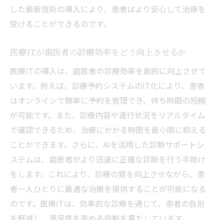
した最新技術の導入により、患者はより安心して治療を
医療ITがもたらす治療の正確性と信頼性
受けることができるのです。
技術革新が可能にする歯科治療の未来
医療ITで進化する歯科治療愛媛県東温市と伊方
医療ITが歯医者の診療効率をどう向上させるか
町の実例
医療ITの導入は、歯医者の診療効率を劇的に向上させて
愛媛県東温市と伊方町におけるIT活用の具
います。例えば、診療予約システムのIT化により、患者
体的事例
はオンラインで簡単に予約を管理でき、待ち時間の短縮
デジタル技術で変わる歯科治療の現状
が可能です。また、診療内容や進行状況をリアルタイム
医療IT導入による治療時間の短縮と効率化
で確認できるため、治療にかかる時間を最小限に抑える
愛媛県東温市と伊方町での患者満足度向上
ことができます。さらに、AIを活用した診断サポートシ
の要因
ステムは、歯医者がより迅速に正確な診断を行う手助け
個別最適化された治療プランの実現方法
をします。これにより、診療の質を向上させながら、患
者一人ひとりに最適な治療を提供することが可能になる
未来を見据えた歯科治療の進化
のです。医療ITは、効率的な診療を通じて、患者の負担
愛媛県東温市と伊方町の歯医者で医療ITを活用
を軽減し、満足度を高める役割を果たしています。