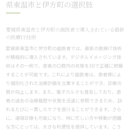
県東温市と伊方町の選択肢
愛媛県東温市と伊方町の歯医者が提供する
ITサポートの特徴
医療ITが患者体験を向上させる理由
愛媛県東温市と伊方町の歯医者で導入されている最新
歯医者での医療IT活用がもたらす安心感
の医療IT技術
先進技術を活用した歯医者の魅力愛媛県東温市
愛媛県東温市と伊方町の歯医者では、最新の医療IT技術
と伊方町での選び方
が積極的に導入されています。デジタルイメージング技
愛媛県東温市と伊方町で選ぶべき先進技術
術はその一例で、患者の口腔内の状態を3Dで正確に把握
を持つ歯医者
することが可能です。これにより歯医者は、患者様によ
歯医者選びで重要な最新機器と技術のチェ
り個別化された治療計画を立案することができ、診療の
ックポイント
質が向上します。また、電子カルテも普及しており、患
愛媛県東温市と伊方町の先進歯科技術の実
者の過去の治療履歴や状態を迅速に参照できるため、訪
例
れるたびに一貫したケアを受けることができます。さら
に、遠隔診療も可能になり、特に忙しい方や移動が困難
先進技術を駆使した歯医者が提供する安心
な方にとっては、大きな利便性を提供しています。こう
の治療