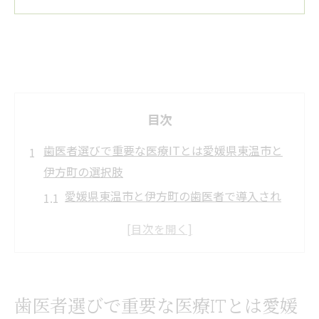
目次
歯医者選びで重要な医療ITとは愛媛県東温市と
伊方町の選択肢
愛媛県東温市と伊方町の歯医者で導入され
ている最新の医療IT技術
医療ITが歯医者の診療効率をどう向上させ
るか
患者に優しい歯科治療を実現する医療ITの
歯医者選びで重要な医療ITとは愛媛
役割