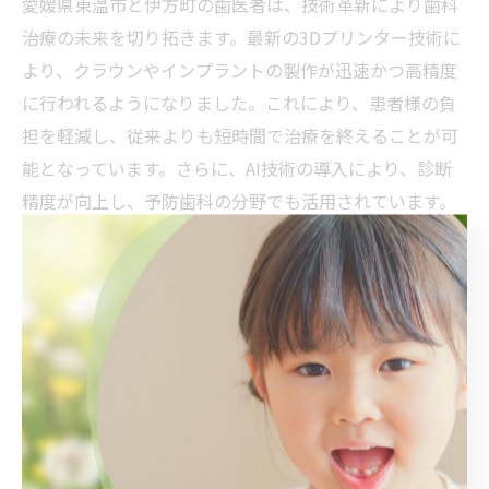
愛媛県東温市と伊方町の歯医者は、技術革新により歯科
治療の未来を切り拓きます。最新の3Dプリンター技術に
より、クラウンやインプラントの製作が迅速かつ高精度
に行われるようになりました。これにより、患者様の負
担を軽減し、従来よりも短時間で治療を終えることが可
能となっています。さらに、AI技術の導入により、診断
精度が向上し、予防歯科の分野でも活用されています。
特に、虫歯の初期段階での発見や、歯周病のリスク評価
がAIによって行われることで、より効果的な予防策が講
じられます。また、バーチャルリアリティ（VR）を用い
た治療シミュレーションも今後の可能性として期待され
ています。これにより、患者様は治療内容を視覚的に理
解でき、不安を軽減することができます。技術革新は、
歯科医療の進化を促進し、患者様により快適で安心な治
療体験を提供するための鍵となっています。