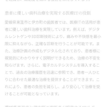
する理由とは
愛媛県東温市と伊方町の歯医者が医療ITを
患者に優しい歯科治療を実現する医療ITの役割
導入する背景
愛媛県東温市と伊方町の歯医者では、医療ITの活用が患
地域特性を考慮した医療ITの活用法
者に優しい歯科治療を実現しています。例えば、デジタ
患者のニーズに応えるためのIT戦略
ルレントゲンや3D診断技術により、痛みや不快感を最小
歯科治療におけるIT導入のメリットとデメ
限に抑えながら、正確な診断を行うことが可能です。ま
リット
た、治療計画の作成もデジタル化されており、患者様に
愛媛県東温市と伊方町での医療ITの将来展
視覚的にわかりやすく説明ができるため、治療の不安を
望
和らげます。さらに、電子カルテシステムを導入するこ
医療ITがもたらす地域医療の変革
とで、過去の治療履歴を迅速に参照でき、患者一人ひと
地域に根差した歯医者による医療ITの恩恵愛媛
りに合わせた最適な治療を提供することができます。こ
県東温市と伊方町
れにより、患者の負担を減らし、より安心して治療を受
けることが可能となっています。
愛媛県東温市と伊方町の地域密着型歯医者
の特徴