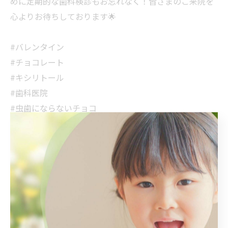
めに定期的な歯科検診もお忘れなく！皆さまのご来院を
心よりお待ちしております🌟
#バレンタイン
#チョコレート
#キシリトール
#歯科医院
#虫歯にならないチョコ
< 前のページ
一覧に戻る
次のページ >