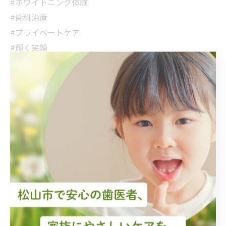
#ホワイトニング体験
#歯科治療
#プライベートケア
#輝く笑顔
#自信を持つ
#美しく健康な歯
#オーラルケア
#日常ケア
#スマイルアップ
#美しさを手に入れる
#健康的な歯
#歯科エキスパート
#プロフェッショナルケア
#安心の施術
#輝く毎日