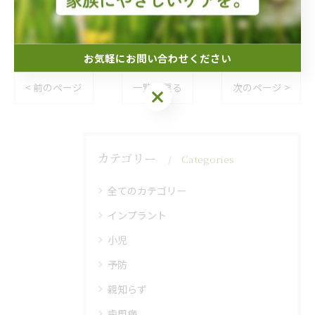
お気軽にお問い合わせください
< 前のページ
一覧に戻る
次のページ >
お気軽にお問い合わせください
カテゴリー
Categories
全てのカテゴリー
インプラント
小児
予防
親知らず
歯周病