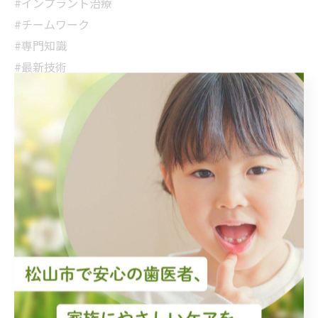
#インプラント治療
#チームワーク
#専門知識
#最新技術
#健康な笑顔
#日々勉強
#快適な噛み心地
#歯科相談
#歯を大切に
#信頼される歯科医
#スマイルメイカー
#歯科医の使命
#知識の共有
#歯科のプロフェッショナル
#継続的な改善