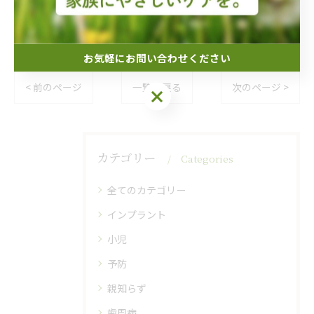
お気軽にお問い合わせください
< 前のページ
一覧に戻る
次のページ >
お気軽にお問い合わせください
カテゴリー
Categories
全てのカテゴリー
インプラント
小児
予防
親知らず
歯周病